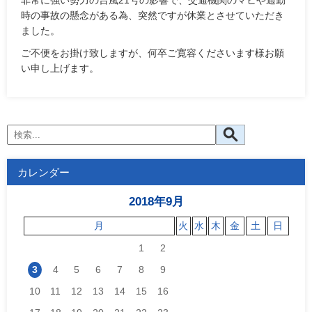
非常に強い勢力の台風21号の影響で、交通機関のマヒや通勤
時の事故の懸念がある為、突然ですが休業とさせていただき
ました。
ご不便をお掛け致しますが、何卒ご寛容くださいます様お願
い申し上げます。
カレンダー
2018年9月
月
火
水
木
金
土
日
1
2
3
4
5
6
7
8
9
10
11
12
13
14
15
16