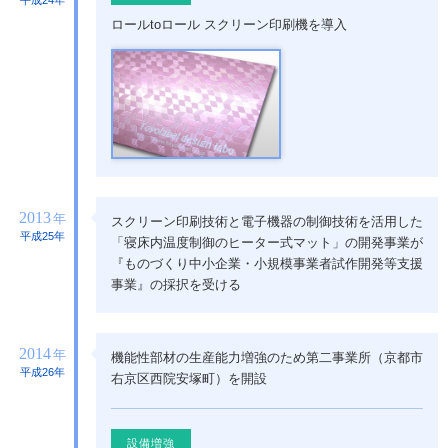
平成24年
ロールtoロール スクリーン印刷機を導入
2013
年
スクリーン印刷技術と電子機器の制御技術を活用した
平成25年
「寝床内温度制御のヒーター式マット」の開発事業が
『ものづくり中小企業・小規模事業者試作開発等支援
事業』の採択を受ける
2014
年
機能性部材の生産能力増強のため第二事業所（京都市
平成26年
右京区西院安塚町）を開設
設備増強