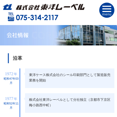
menu
沿革
1972
年
東洋ケース株式会社のシール印刷部門として製造販売
昭和47年03
業務を開始
月
1977
年
株式会社東洋レーベルとして分社独立（京都市下京区
昭和52年11
梅小路西中町）
月