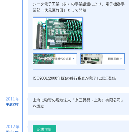
シーク電子工業（株）の事業譲渡により、電子機器事
業部（伏見区竹田）として開始
ISO9001(2008年版)の移行審査が完了し認証登録
2011
年
上海に独資の現地法人「京匠貿易（上海）有限公司」
平成23年
を設立
2012
年
設備増強