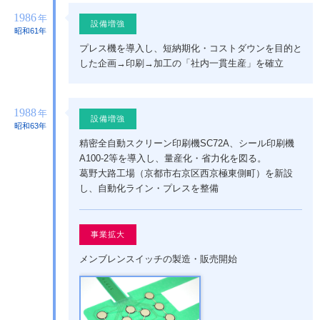
1986
年
設備増強
昭和61年
プレス機を導入し、短納期化・コストダウンを目的と
した企画→印刷→加工の「社内一貫生産」を確立
1988
年
設備増強
昭和63年
精密全自動スクリーン印刷機SC72A、シール印刷機
A100-2等を導入し、量産化・省力化を図る。
葛野大路工場（京都市右京区西京極東側町）を新設
し、自動化ライン・プレスを整備
事業拡大
メンブレンスイッチの製造・販売開始