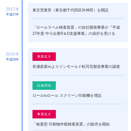
2015
年
東京営業所（東京都千代田区外神田）を開設
平成27年
「ロールラベル検査装置」の自社開発事業が『平成
27年度 中小企業R＆D支援事業』の採択を受ける
2016
年
事業拡大
平成28年
長瀬産業㈱よりインモールド転写箔製造事業の譲渡
設備増強
ロールtoロール スクリーン印刷機を増設
事業拡大
「枚葉型 印刷物外観検査装置」の販売を開始