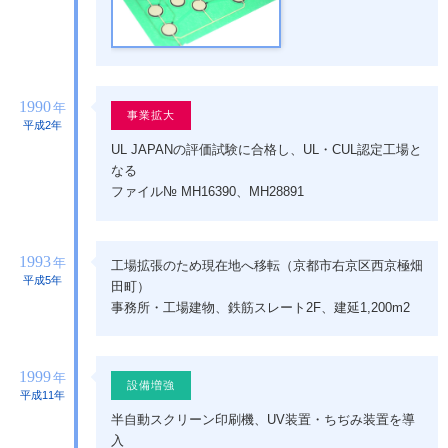
1990
年
事業拡大
平成2年
UL JAPANの評価試験に合格し、UL・CUL認定工場と
なる
ファイル№ MH16390、MH28891
1993
年
工場拡張のため現在地へ移転（京都市右京区西京極畑
平成5年
田町）
事務所・工場建物、鉄筋スレート2F、建延1,200m2
1999
年
設備増強
平成11年
半自動スクリーン印刷機、UV装置・ちぢみ装置を導
入