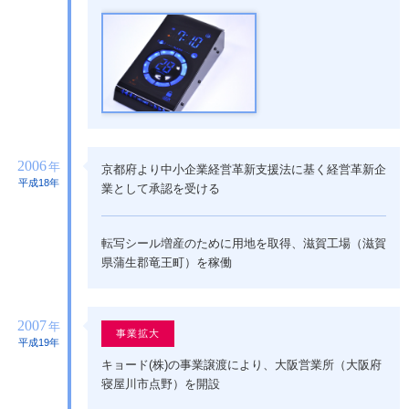
2006
年
京都府より中小企業経営革新支援法に基く経営革新企
平成18年
業として承認を受ける
転写シール増産のために用地を取得、滋賀工場（滋賀
県蒲生郡竜王町）を稼働
2007
年
事業拡大
平成19年
キョード(株)の事業譲渡により、大阪営業所（大阪府
寝屋川市点野）を開設