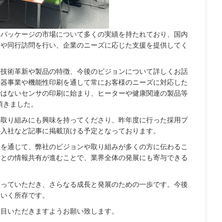
とパッケージの市場について多くの実績を持たれており、国内
査や同行訪問を行い、企業のニーズに応じた支援を提供してく
の技術革新や製品の特徴、今後のビジョンについて詳しくお話
機器事業や機能性印刷を通して常にお客様のニーズに対応した
ではないセンサの印刷に始まり、ヒーターや健康関連の製品等
頂きました。
の取り組みにも興味を持ってくださり、昨年度に行った採用プ
の入社など記事に掲載頂ける予定となっております。
ーを通じて、弊社のビジョンや取り組みが多くの方に伝わるこ
者との情報共有が進むことで、業界全体の発展にも寄与できる
知っていただき、さらなる成長と発展のための一歩です。今後
ていく所存です。
注目いただきますようお願い致します。