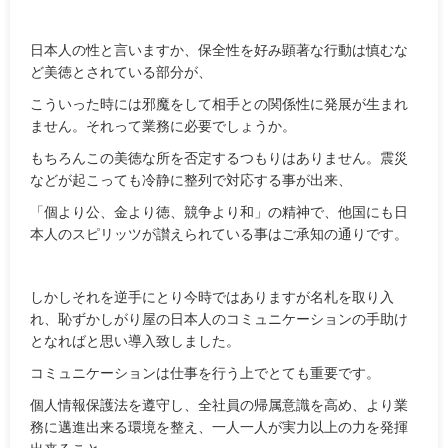
日本人の性と言いますか、保全性を好み顕著な行動は慎むな
ど美徳とされている部分が、
こういった時には邪魔をして相手との関係性に発展が生まれ
ません。それって業務に必要でしょうか。
もちろんこの美徳な所を否定するつもりはありません。震災
などが起こっても冷静に整列で対応する事が出来、
「個より公、金より徳、競争より和」の精神で、他国にも日
本人のスピリッツが讃えられている事はご承知の通りです。
しかしそれを逆手にとり今時ではありますが名札を取り入
れ、恥ずかしがり屋の日本人のコミュニケーションの手助け
となればと思い導入致しました。
コミュニケーションは仕事を行う上でとても重要です。
個人情報保護法を遵守し、全社員の帰属意識を高め、より業
務に邁進出来る環境を整え、一人一人が実力以上の力を発揮